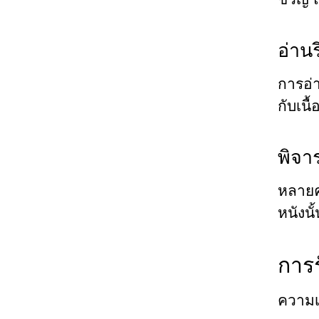
อ่าน
การอ่า
กับเน
พิจา
หลายค
หนังนั
การ
ความเร